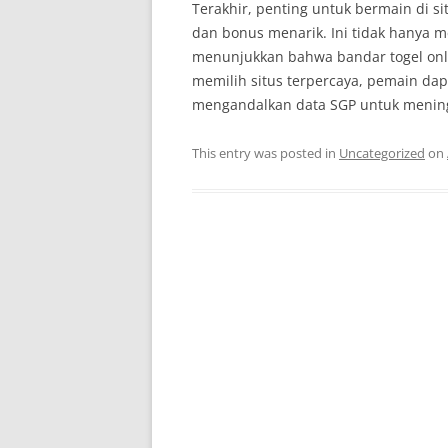
Terakhir, penting untuk bermain di
dan bonus menarik. Ini tidak hanya 
menunjukkan bahwa bandar togel onl
memilih situs terpercaya, pemain dap
mengandalkan data SGP untuk mening
This entry was posted in
Uncategorized
on