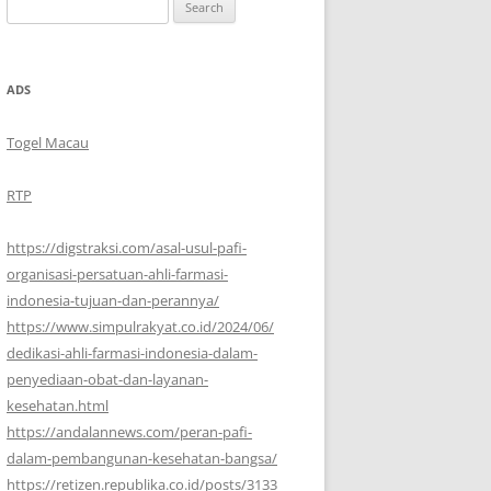
Search
for:
ADS
Togel Macau
RTP
https://digstraksi.com/asal-usul-pafi-
organisasi-persatuan-ahli-farmasi-
indonesia-tujuan-dan-perannya/
https://www.simpulrakyat.co.id/2024/06/
dedikasi-ahli-farmasi-indonesia-dalam-
penyediaan-obat-dan-layanan-
kesehatan.html
https://andalannews.com/peran-pafi-
dalam-pembangunan-kesehatan-bangsa/
https://retizen.republika.co.id/posts/3133