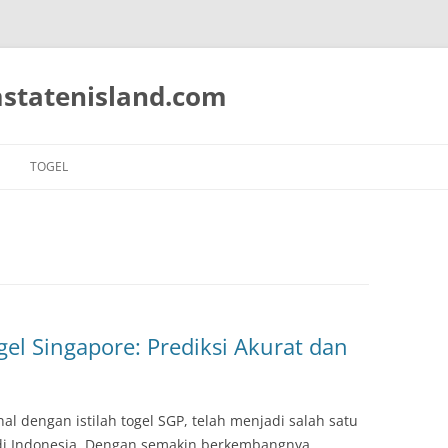
statenisland.com
TOGEL
l Singapore: Prediksi Akurat dan
nal dengan istilah togel SGP, telah menjadi salah satu
 di Indonesia. Dengan semakin berkembangnya