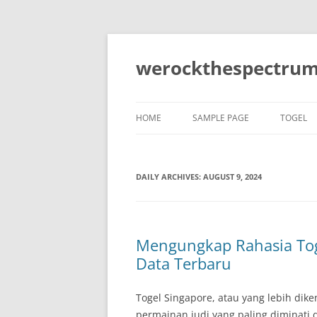
Skip
to
content
werockthespectrum
HOME
SAMPLE PAGE
TOGEL
DAILY ARCHIVES:
AUGUST 9, 2024
Mengungkap Rahasia Toge
Data Terbaru
Togel Singapore, atau yang lebih dike
permainan judi yang paling diminati