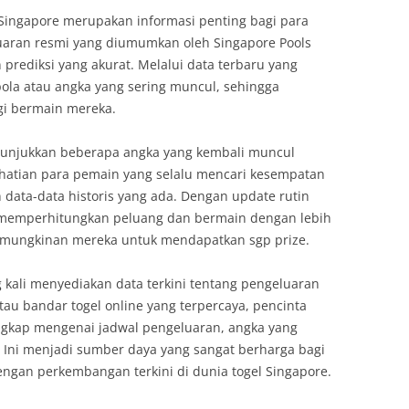
 Singapore merupakan informasi penting bagi para
luaran resmi yang diumumkan oleh Singapore Pools
rediksi yang akurat. Melalui data terbaru yang
ola atau angka yang sering muncul, sehingga
i bermain mereka.
nunjukkan beberapa angka yang kembali muncul
erhatian para pemain yang selalu mencari kesempatan
ata-data historis yang ada. Dengan update rutin
 memperhitungkan peluang dan bermain dengan lebih
emungkinan mereka untuk mendapatkan sgp prize.
ng kali menyediakan data terkini tentang pengeluaran
au bandar togel online yang terpercaya, pencinta
ngkap mengenai jadwal pengeluaran, angka yang
ya. Ini menjadi sumber daya yang sangat berharga bagi
engan perkembangan terkini di dunia togel Singapore.