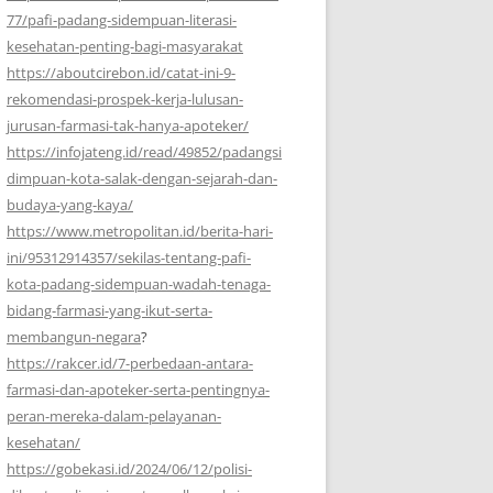
77/pafi-padang-sidempuan-literasi-
kesehatan-penting-bagi-masyarakat
https://aboutcirebon.id/catat-ini-9-
rekomendasi-prospek-kerja-lulusan-
jurusan-farmasi-tak-hanya-apoteker/
https://infojateng.id/read/49852/padangsi
dimpuan-kota-salak-dengan-sejarah-dan-
budaya-yang-kaya/
https://www.metropolitan.id/berita-hari-
ini/95312914357/sekilas-tentang-pafi-
kota-padang-sidempuan-wadah-tenaga-
bidang-farmasi-yang-ikut-serta-
membangun-negara
?
https://rakcer.id/7-perbedaan-antara-
farmasi-dan-apoteker-serta-pentingnya-
peran-mereka-dalam-pelayanan-
kesehatan/
https://gobekasi.id/2024/06/12/polisi-