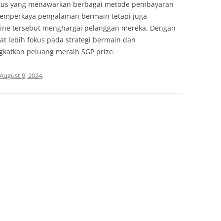
 situs yang menawarkan berbagai metode pembayaran
memperkaya pengalaman bermain tetapi juga
ine tersebut menghargai pelanggan mereka. Dengan
at lebih fokus pada strategi bermain dan
katkan peluang meraih SGP prize.
August 9, 2024
.