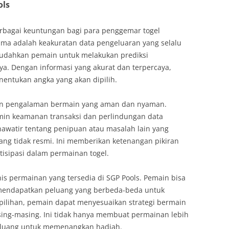
ols
rbagai keuntungan bagi para penggemar togel
ama adalah keakuratan data pengeluaran yang selalu
mudahkan pemain untuk melakukan prediksi
ya. Dengan informasi yang akurat dan terpercaya,
nentukan angka yang akan dipilih.
akan pengalaman bermain yang aman dan nyaman.
amin keamanan transaksi dan perlindungan data
hawatir tentang penipuan atau masalah lain yang
 yang tidak resmi. Ini memberikan ketenangan pikiran
tisipasi dalam permainan togel.
nis permainan yang tersedia di SGP Pools. Pemain bisa
 mendapatkan peluang yang berbeda-beda untuk
pilihan, pemain dapat menyesuaikan strategi bermain
ing-masing. Ini tidak hanya membuat permainan lebih
peluang untuk memenangkan hadiah.