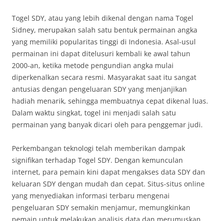
Togel SDY, atau yang lebih dikenal dengan nama Togel
Sidney, merupakan salah satu bentuk permainan angka
yang memiliki popularitas tinggi di Indonesia. Asal-usul
permainan ini dapat ditelusuri kembali ke awal tahun
2000-an, ketika metode pengundian angka mulai
diperkenalkan secara resmi. Masyarakat saat itu sangat
antusias dengan pengeluaran SDY yang menjanjikan
hadiah menarik, sehingga membuatnya cepat dikenal luas.
Dalam waktu singkat, togel ini menjadi salah satu
permainan yang banyak dicari oleh para penggemar judi.
Perkembangan teknologi telah memberikan dampak
signifikan terhadap Togel SDY. Dengan kemunculan
internet, para pemain kini dapat mengakses data SDY dan
keluaran SDY dengan mudah dan cepat. Situs-situs online
yang menyediakan informasi terbaru mengenai
pengeluaran SDY semakin menjamur, memungkinkan
pemain untuk melakukan analisis data dan merumuskan