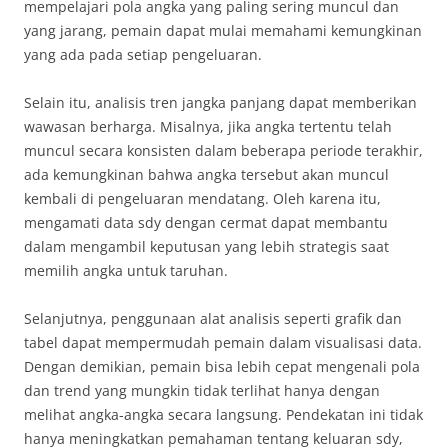
mempelajari pola angka yang paling sering muncul dan
yang jarang, pemain dapat mulai memahami kemungkinan
yang ada pada setiap pengeluaran.
Selain itu, analisis tren jangka panjang dapat memberikan
wawasan berharga. Misalnya, jika angka tertentu telah
muncul secara konsisten dalam beberapa periode terakhir,
ada kemungkinan bahwa angka tersebut akan muncul
kembali di pengeluaran mendatang. Oleh karena itu,
mengamati data sdy dengan cermat dapat membantu
dalam mengambil keputusan yang lebih strategis saat
memilih angka untuk taruhan.
Selanjutnya, penggunaan alat analisis seperti grafik dan
tabel dapat mempermudah pemain dalam visualisasi data.
Dengan demikian, pemain bisa lebih cepat mengenali pola
dan trend yang mungkin tidak terlihat hanya dengan
melihat angka-angka secara langsung. Pendekatan ini tidak
hanya meningkatkan pemahaman tentang keluaran sdy,