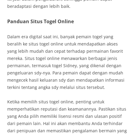
beradaptasi dengan lebih baik.
Panduan Situs Togel Online
Dalam era digital saat ini, banyak pemain togel yang
beralih ke situs togel online untuk mendapatkan akses
yang lebih mudah dan cepat terhadap permainan favorit
mereka. Situs togel online menawarkan berbagai jenis
permainan, termasuk togel Sidney, yang dikenal dengan
pengeluaran sdy-nya. Para pemain dapat dengan mudah
mengecek hasil keluaran sdy dan mendapatkan informasi
terkini tentang angka sdy melalui situs tersebut.
Ketika memilih situs togel online, penting untuk
memperhatikan reputasi dan keamanannya. Pastikan situs
yang Anda pilih memiliki lisensi resmi dan ulasan positif
dari pemain lain. Hal ini akan membantu Anda terhindar
dari penipuan dan memastikan pengalaman bermain yang