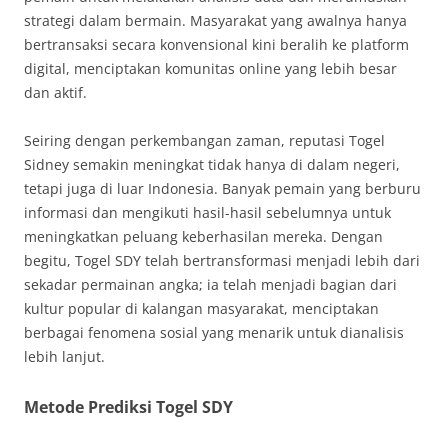
strategi dalam bermain. Masyarakat yang awalnya hanya
bertransaksi secara konvensional kini beralih ke platform
digital, menciptakan komunitas online yang lebih besar
dan aktif.
Seiring dengan perkembangan zaman, reputasi Togel
Sidney semakin meningkat tidak hanya di dalam negeri,
tetapi juga di luar Indonesia. Banyak pemain yang berburu
informasi dan mengikuti hasil-hasil sebelumnya untuk
meningkatkan peluang keberhasilan mereka. Dengan
begitu, Togel SDY telah bertransformasi menjadi lebih dari
sekadar permainan angka; ia telah menjadi bagian dari
kultur popular di kalangan masyarakat, menciptakan
berbagai fenomena sosial yang menarik untuk dianalisis
lebih lanjut.
Metode Prediksi Togel SDY