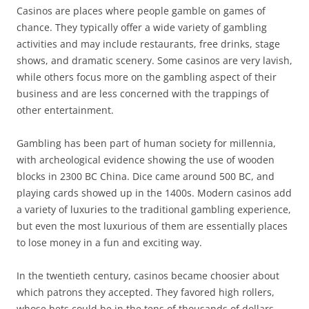
Casinos are places where people gamble on games of
chance. They typically offer a wide variety of gambling
activities and may include restaurants, free drinks, stage
shows, and dramatic scenery. Some casinos are very lavish,
while others focus more on the gambling aspect of their
business and are less concerned with the trappings of
other entertainment.
Gambling has been part of human society for millennia,
with archeological evidence showing the use of wooden
blocks in 2300 BC China. Dice came around 500 BC, and
playing cards showed up in the 1400s. Modern casinos add
a variety of luxuries to the traditional gambling experience,
but even the most luxurious of them are essentially places
to lose money in a fun and exciting way.
In the twentieth century, casinos became choosier about
which patrons they accepted. They favored high rollers,
whose bets could be in the tens of thousands of dollars.