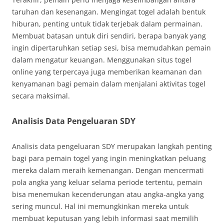
taruhan dan kesenangan. Mengingat togel adalah bentuk
hiburan, penting untuk tidak terjebak dalam permainan.
Membuat batasan untuk diri sendiri, berapa banyak yang
ingin dipertaruhkan setiap sesi, bisa memudahkan pemain
dalam mengatur keuangan. Menggunakan situs togel
online yang terpercaya juga memberikan keamanan dan
kenyamanan bagi pemain dalam menjalani aktivitas togel
secara maksimal.
Analisis Data Pengeluaran SDY
Analisis data pengeluaran SDY merupakan langkah penting
bagi para pemain togel yang ingin meningkatkan peluang
mereka dalam meraih kemenangan. Dengan mencermati
pola angka yang keluar selama periode tertentu, pemain
bisa menemukan kecenderungan atau angka-angka yang
sering muncul. Hal ini memungkinkan mereka untuk
membuat keputusan yang lebih informasi saat memilih