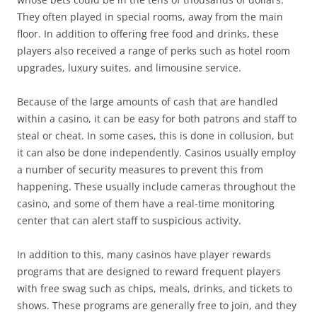
They often played in special rooms, away from the main
floor. In addition to offering free food and drinks, these
players also received a range of perks such as hotel room
upgrades, luxury suites, and limousine service.
Because of the large amounts of cash that are handled
within a casino, it can be easy for both patrons and staff to
steal or cheat. In some cases, this is done in collusion, but
it can also be done independently. Casinos usually employ
a number of security measures to prevent this from
happening. These usually include cameras throughout the
casino, and some of them have a real-time monitoring
center that can alert staff to suspicious activity.
In addition to this, many casinos have player rewards
programs that are designed to reward frequent players
with free swag such as chips, meals, drinks, and tickets to
shows. These programs are generally free to join, and they