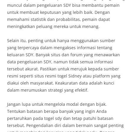
muncul dalam pengeluaran SDY bisa membantu pemain
untuk membuat keputusan yang lebih baik. Dengan
memahami statistik dan probabilitas, pemain dapat
meningkatkan peluang mereka untuk menang.
Selain itu, penting untuk hanya menggunakan sumber
yang terpercaya dalam mengakses informasi tentang
keluaran SDY. Banyak situs dan forum yang menawarkan
data pengeluaran SDY, namun tidak semua informasi
tersebut akurat. Pastikan untuk merujuk kepada sumber
resmi seperti situs resmi togel Sidney atau platform yang
diakui oleh masyarakat. Keakuratan data adalah kunci
dalam merumuskan strategi yang efektif.
Jangan lupa untuk mengelola modal dengan bijak.
Tentukan batasan berapa banyak yang ingin Anda
pertaruhkan pada togel sdy dan tetap patuhi batasan
tersebut. Pengendalian diri dalam bermain sangat penting