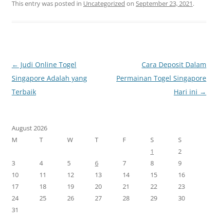
This entry was posted in
Uncategorized
on
September 23, 2021
.
Post
←
Judi Online Togel
Cara Deposit Dalam
navigation
Singapore Adalah yang
Permainan Togel Singapore
Terbaik
Hari ini
→
August 2026
M
T
W
T
F
S
S
1
2
3
4
5
6
7
8
9
10
11
12
13
14
15
16
17
18
19
20
21
22
23
24
25
26
27
28
29
30
31