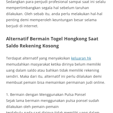
Sedangkan para penjudi profesional sampai saat ini selalu
mempertimbangkan segala hal sebelum taruhan
dilakukan. Oleh sebab itu, anda perlu melakukan hal-hal
penting demi memperoleh keuntungan besar selama
berjudi di internet.
Alternatif Bermain Togel Hongkong Saat
Saldo Rekening Kosong
Terdapat alternatif yang menyaksikan
keluaran hk
memudahkan masyarakat ketika dirinya belum memiliki
uang dalam saldo atau bahkan tidak memiliki rekening
sendiri. Maka dari itu, alternatif ini perlu dilalukan demi
membuat pemain bisa memainkan permainan judi online.
1. Bermain dengan Menggunakan Pulsa Ponsel
Sejak lama bermain menggunakan pulsa ponsel sudah
dilakukan oleh pemain-pemain
terdahulu pada saat dirinya tidak memiliki uang dalam