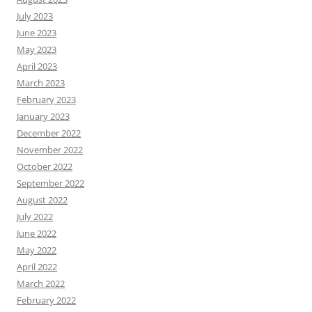
July 2023
June 2023
May 2023
April 2023
March 2023
February 2023
January 2023
December 2022
November 2022
October 2022
September 2022
August 2022
July 2022
June 2022
May 2022
April 2022
March 2022
February 2022