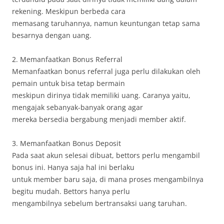
rekening. Meskipun berbeda cara
memasang taruhannya, namun keuntungan tetap sama
besarnya dengan uang.
2. Memanfaatkan Bonus Referral
Memanfaatkan bonus referral juga perlu dilakukan oleh
pemain untuk bisa tetap bermain
meskipun dirinya tidak memiliki uang. Caranya yaitu,
mengajak sebanyak-banyak orang agar
mereka bersedia bergabung menjadi member aktif.
3. Memanfaatkan Bonus Deposit
Pada saat akun selesai dibuat, bettors perlu mengambil
bonus ini. Hanya saja hal ini berlaku
untuk member baru saja, di mana proses mengambilnya
begitu mudah. Bettors hanya perlu
mengambilnya sebelum bertransaksi uang taruhan.