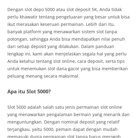
Dengan slot depo 5000 atau slot deposit 5K, Anda tidak
perlu khawatir tentang pengeluaran yang besar untuk bisa
ikut merasakan keseruan permainan. Lebih dari itu,
banyak platform yang menawarkan sistem slot tanpa
potongan, sehingga Anda bisa mendapatkan nilai penuh
dari setiap deposit yang dilakukan. Dalam panduan
lengkap ini, kami akan menjelaskan segala hal yang perlu
Anda ketahui tentang slot online, cara deposit, serta tips
untuk menemukan slot dana gacor yang bisa memberikan
peluang menang secara maksimal.
Apa itu Slot 5000?
Slot 5000 adalah salah satu jenis permainan slot online
yang menawarkan pengalaman bermain yang menarik dan
menguntungkan. Dengan nominal deposit yang relatif
terjangkau, yaitu 5000, pemain dapat dengan mudah
memasuki dunia permainan slot tanpa harus merogoh