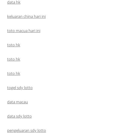
data hk
keluaran china hari ini
toto macua hari ini
toto hk
toto hk
toto hk
togel sdy lotto
data macau
data sdy lotto
pengeluaran sdy lotto