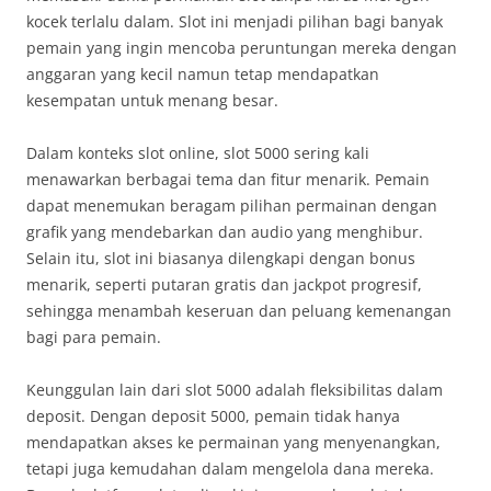
kocek terlalu dalam. Slot ini menjadi pilihan bagi banyak
pemain yang ingin mencoba peruntungan mereka dengan
anggaran yang kecil namun tetap mendapatkan
kesempatan untuk menang besar.
Dalam konteks slot online, slot 5000 sering kali
menawarkan berbagai tema dan fitur menarik. Pemain
dapat menemukan beragam pilihan permainan dengan
grafik yang mendebarkan dan audio yang menghibur.
Selain itu, slot ini biasanya dilengkapi dengan bonus
menarik, seperti putaran gratis dan jackpot progresif,
sehingga menambah keseruan dan peluang kemenangan
bagi para pemain.
Keunggulan lain dari slot 5000 adalah fleksibilitas dalam
deposit. Dengan deposit 5000, pemain tidak hanya
mendapatkan akses ke permainan yang menyenangkan,
tetapi juga kemudahan dalam mengelola dana mereka.