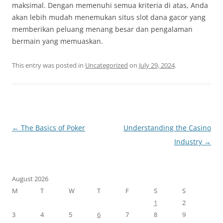
maksimal. Dengan memenuhi semua kriteria di atas, Anda
akan lebih mudah menemukan situs slot dana gacor yang
memberikan peluang menang besar dan pengalaman
bermain yang memuaskan.
This entry was posted in
Uncategorized
on
July 29, 2024
.
Post
←
The Basics of Poker
Understanding the Casino
navigation
Industry
→
August 2026
M
T
W
T
F
S
S
1
2
3
4
5
6
7
8
9