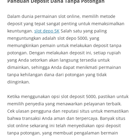
Panduan Deposit Dana Tanpa Potongan
Dalam dunia permainan slot online, memilih metode
deposit yang tepat sangat penting untuk memaksimalkan
keuntungan.
slot depo 5K
Salah satu yang paling
menguntungkan adalah slot depo 5000, yang
memungkinkan pemain untuk melakukan deposit tanpa
potongan. Dengan melakukan deposit ini, setiap rupiah
yang Anda setorkan akan langsung tersedia untuk
dimainkan, sehingga Anda dapat menikmati permainan
tanpa kehilangan dana dari potongan yang tidak
diinginkan.
Ketika menggunakan opsi slot deposit 5000, pastikan untuk
memilih penyedia yang menawarkan pelayanan terbaik.
Cek ulasan pengguna dan reputasi situs untuk memastikan
bahwa transaksi Anda aman dan terpercaya. Banyak situs
slot online sekarang ini telah menyediakan opsi deposit
tanpa potongan, yang membuat pengalaman bermain