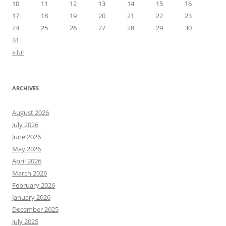
10
11
12
13
14
15
16
17
18
19
20
21
22
23
24
25
26
27
28
29
30
31
« Jul
ARCHIVES
August 2026
July 2026
June 2026
May 2026
April 2026
March 2026
February 2026
January 2026
December 2025
July 2025