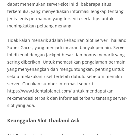
dapat menemukan server-slot ini di beberapa situs
terkemuka, yang menyediakan informasi lengkap tentang
jenis-jenis permainan yang tersedia serta tips untuk
meningkatkan peluang menang.
Tidak kalah menarik adalah kehadiran Slot Server Thailand
Super Gacor, yang menjadi incaran banyak pemain. Server
ini dikenal dengan jackpot besar dan bonus menarik yang
sering diberikan. Untuk memastikan pengalaman bermain
yang menyenangkan dan menguntungkan, penting untuk
selalu melakukan riset terlebih dahulu sebelum memilih
server. Gunakan sumber informasi seperti
https://www.identalplanet.com/ untuk mendapatkan
rekomendasi terbaik dan informasi terbaru tentang server-
slot yang ada.
Keunggulan Slot Thailand Asli