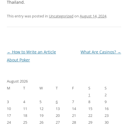
Thailand.
This entry was posted in
Uncategorized
on
August 14, 2024
.
Post
←
How to Write an Article
What Are Casinos?
→
navigation
About Poker
August 2026
M
T
W
T
F
S
S
1
2
3
4
5
6
7
8
9
10
11
12
13
14
15
16
17
18
19
20
21
22
23
24
25
26
27
28
29
30