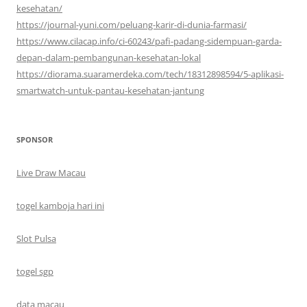
kesehatan/
https://journal-yuni.com/peluang-karir-di-dunia-farmasi/
https://www.cilacap.info/ci-60243/pafi-padang-sidempuan-garda-
depan-dalam-pembangunan-kesehatan-lokal
https://diorama.suaramerdeka.com/tech/18312898594/5-aplikasi-
smartwatch-untuk-pantau-kesehatan-jantung
SPONSOR
Live Draw Macau
togel kamboja hari ini
Slot Pulsa
togel sgp
data macau