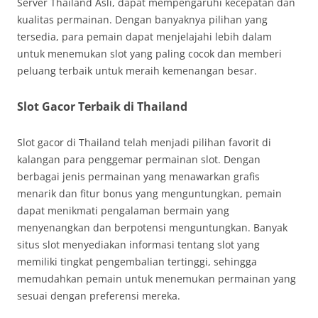
Server Thailand Asli, dapat mempengaruhi kecepatan dan
kualitas permainan. Dengan banyaknya pilihan yang
tersedia, para pemain dapat menjelajahi lebih dalam
untuk menemukan slot yang paling cocok dan memberi
peluang terbaik untuk meraih kemenangan besar.
Slot Gacor Terbaik di Thailand
Slot gacor di Thailand telah menjadi pilihan favorit di
kalangan para penggemar permainan slot. Dengan
berbagai jenis permainan yang menawarkan grafis
menarik dan fitur bonus yang menguntungkan, pemain
dapat menikmati pengalaman bermain yang
menyenangkan dan berpotensi menguntungkan. Banyak
situs slot menyediakan informasi tentang slot yang
memiliki tingkat pengembalian tertinggi, sehingga
memudahkan pemain untuk menemukan permainan yang
sesuai dengan preferensi mereka.