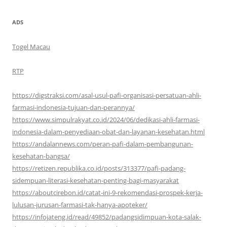
ADS
Togel Macau
RTP
https://digstraksi.com/asal-usul-pafi-organisasi-persatuan-ahli-
farmasi-indonesia-tujuan-dan-perannya/
https://www.simpulrakyat.co.id/2024/06/dedikasi-ahli-farmasi-
indonesia-dalam-penyediaan-obat-dan-layanan-kesehatan.html
https://andalannews.com/peran-pafi-dalam-pembangunan-
kesehatan-bangsa/
https://retizen.republika.co.id/posts/313377/pafi-padang-
sidempuan-literasi-kesehatan-penting-bagi-masyarakat
https://aboutcirebon.id/catat-ini-9-rekomendasi-prospek-kerja-
lulusan-jurusan-farmasi-tak-hanya-apoteker/
https://infojateng.id/read/49852/padangsidimpuan-kota-salak-