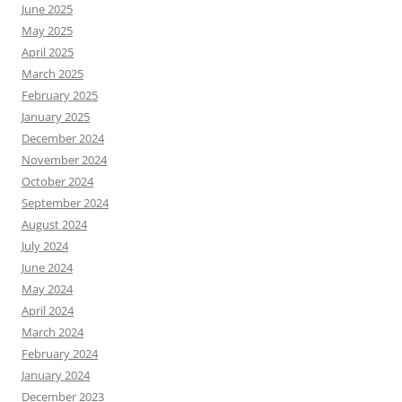
June 2025
May 2025
April 2025
March 2025
February 2025
January 2025
December 2024
November 2024
October 2024
September 2024
August 2024
July 2024
June 2024
May 2024
April 2024
March 2024
February 2024
January 2024
December 2023