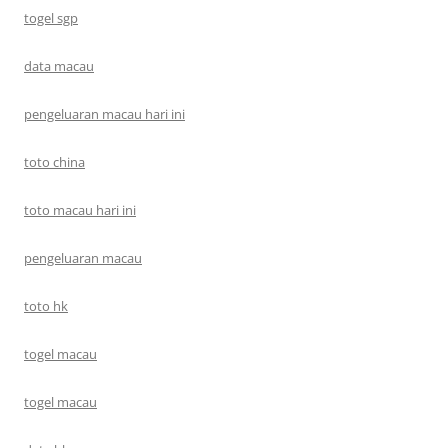
togel sgp
data macau
pengeluaran macau hari ini
toto china
toto macau hari ini
pengeluaran macau
toto hk
togel macau
togel macau