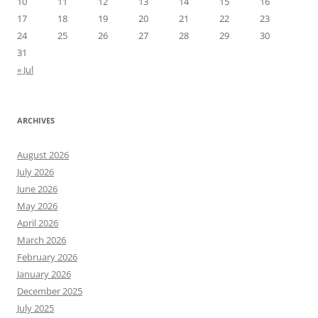
10
11
12
13
14
15
16
17
18
19
20
21
22
23
24
25
26
27
28
29
30
31
« Jul
ARCHIVES
August 2026
July 2026
June 2026
May 2026
April 2026
March 2026
February 2026
January 2026
December 2025
July 2025