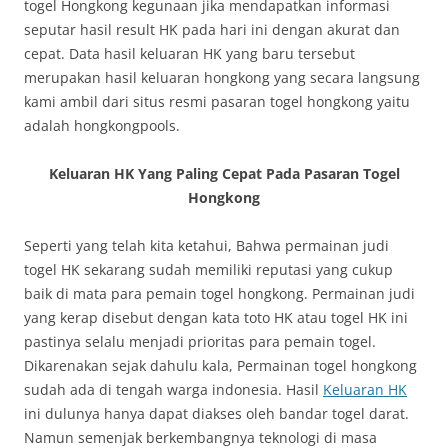
togel Hongkong kegunaan jika mendapatkan informasi
seputar hasil result HK pada hari ini dengan akurat dan
cepat. Data hasil keluaran HK yang baru tersebut
merupakan hasil keluaran hongkong yang secara langsung
kami ambil dari situs resmi pasaran togel hongkong yaitu
adalah hongkongpools.
Keluaran HK Yang Paling Cepat Pada Pasaran Togel
Hongkong
Seperti yang telah kita ketahui, Bahwa permainan judi
togel HK sekarang sudah memiliki reputasi yang cukup
baik di mata para pemain togel hongkong. Permainan judi
yang kerap disebut dengan kata toto HK atau togel HK ini
pastinya selalu menjadi prioritas para pemain togel.
Dikarenakan sejak dahulu kala, Permainan togel hongkong
sudah ada di tengah warga indonesia. Hasil
Keluaran HK
ini dulunya hanya dapat diakses oleh bandar togel darat.
Namun semenjak berkembangnya teknologi di masa