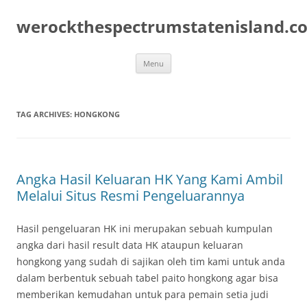
Skip
to
werockthespectrumstatenisland.c
content
Menu
TAG ARCHIVES:
HONGKONG
Angka Hasil Keluaran HK Yang Kami Ambil
Melalui Situs Resmi Pengeluarannya
Hasil pengeluaran HK ini merupakan sebuah kumpulan
angka dari hasil result data HK ataupun keluaran
hongkong yang sudah di sajikan oleh tim kami untuk anda
dalam berbentuk sebuah tabel paito hongkong agar bisa
memberikan kemudahan untuk para pemain setia judi