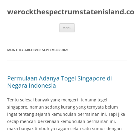
Skip
to
werockthespectrumstatenisland.c
content
Menu
MONTHLY ARCHIVES:
SEPTEMBER 2021
Permulaan Adanya Togel Singapore di
Negara Indonesia
Tentu selesai banyak yang mengerti tentang togel
singapore, namun sedang kurang yang ternyata belum
ingat tentang sejarah kemunculan permainan ini. Tapi jika
cecap mencari berkenaan kemunculan permainan ini,
maka banyak timbulnya ragam celah satu sumur dengan