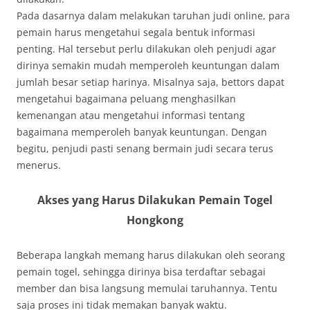
Pada dasarnya dalam melakukan taruhan judi online, para
pemain harus mengetahui segala bentuk informasi
penting. Hal tersebut perlu dilakukan oleh penjudi agar
dirinya semakin mudah memperoleh keuntungan dalam
jumlah besar setiap harinya. Misalnya saja, bettors dapat
mengetahui bagaimana peluang menghasilkan
kemenangan atau mengetahui informasi tentang
bagaimana memperoleh banyak keuntungan. Dengan
begitu, penjudi pasti senang bermain judi secara terus
menerus.
Akses yang Harus Dilakukan Pemain Togel
Hongkong
Beberapa langkah memang harus dilakukan oleh seorang
pemain togel, sehingga dirinya bisa terdaftar sebagai
member dan bisa langsung memulai taruhannya. Tentu
saja proses ini tidak memakan banyak waktu.