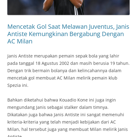
Mencetak Gol Saat Melawan Juventus, Janis
Antiste Kemungkinan Bergabung Dengan
AC Milan
Janis Antiste merupakan pemain sepak bola yang lahir
pada tanggal 18 Agustus 2002 dan masih berusia 19 tahun.
Dengan trik bermain bolanya dan kelincahannya dalam
mencetak gol membuat AC Milan melirik pemain klub
Spezia ini.
Bahkan diketahui bahwa Kouadio Kone ini juga ingin
mengundang Janis sebagai stalker dalam timnya.
Dikatakan juga bahwa Janis Antiste ini sangat memenuhi
kriteria-kriteria yang telah menjadi kebijakan dari AC
Milan, hal tersebut juga yang membuat Milan melirik Janis
Antiste.