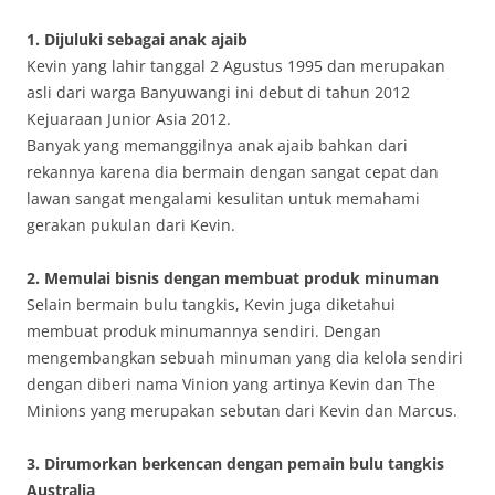
1. Dijuluki sebagai anak ajaib
Kevin yang lahir tanggal 2 Agustus 1995 dan merupakan
asli dari warga Banyuwangi ini debut di tahun 2012
Kejuaraan Junior Asia 2012.
Banyak yang memanggilnya anak ajaib bahkan dari
rekannya karena dia bermain dengan sangat cepat dan
lawan sangat mengalami kesulitan untuk memahami
gerakan pukulan dari Kevin.
2. Memulai bisnis dengan membuat produk minuman
Selain bermain bulu tangkis, Kevin juga diketahui
membuat produk minumannya sendiri. Dengan
mengembangkan sebuah minuman yang dia kelola sendiri
dengan diberi nama Vinion yang artinya Kevin dan The
Minions yang merupakan sebutan dari Kevin dan Marcus.
3. Dirumorkan berkencan dengan pemain bulu tangkis
Australia