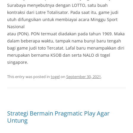
Surabaya menyebutnya dengan LOTTO, satu buah
kontraksi dari Lotre Totalisator. Pada saat itu, game judi
utuh difungsikan untuk membiayai acara Minggu Sport
Nasional
atau (PON). PON termuat diadakan pada tahun 1969. Maka
dalam beberapa waktu, tampak nama bunyi baru tengah
bagi game judi toto Tercatat. Lafal baru menampakkan diri
merupakan bernama KSOB dan serta NALO di togel
singapore.
This entry was posted in
togel
on
September 30, 2021
.
Strategi Bermain Pragmatic Play Agar
Untung