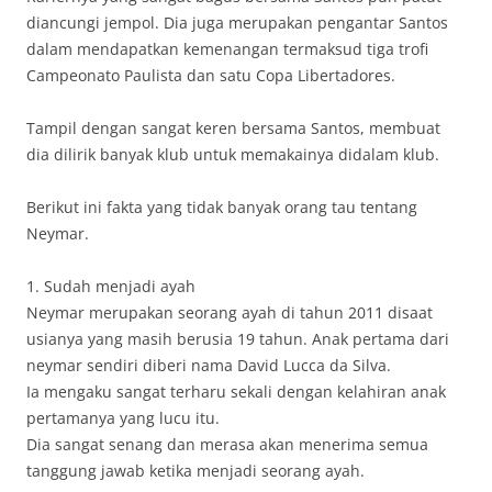
diancungi jempol. Dia juga merupakan pengantar Santos
dalam mendapatkan kemenangan termaksud tiga trofi
Campeonato Paulista dan satu Copa Libertadores.
Tampil dengan sangat keren bersama Santos, membuat
dia dilirik banyak klub untuk memakainya didalam klub.
Berikut ini fakta yang tidak banyak orang tau tentang
Neymar.
1. Sudah menjadi ayah
Neymar merupakan seorang ayah di tahun 2011 disaat
usianya yang masih berusia 19 tahun. Anak pertama dari
neymar sendiri diberi nama David Lucca da Silva.
Ia mengaku sangat terharu sekali dengan kelahiran anak
pertamanya yang lucu itu.
Dia sangat senang dan merasa akan menerima semua
tanggung jawab ketika menjadi seorang ayah.