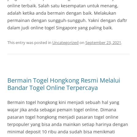
online terbaik. Salah satu kesempatan untuk menang,
adalah ketika anda bermain dengan baik. Melakukan
permainan dengan sungguh-sungguh. Yakni dengan daftr
dalam judi online togel Singapore yang paling baik.
This entry was posted in
Uncategorized
on
September 23, 2021
.
Bermain Togel Hongkong Resmi Melalui
Bandar Togel Online Terpercaya
Bermain togel hongkong kini menjadi sebuah hal yang
wajar jika anda sebagai pemain togel online. Dimana
pasaran togel hongkong menjadi pasaran togel online
terpopuler yang bisa anda mainkan setiap harinya dengan
minimal deposit 10 ribu anda sudah bisa menikmati