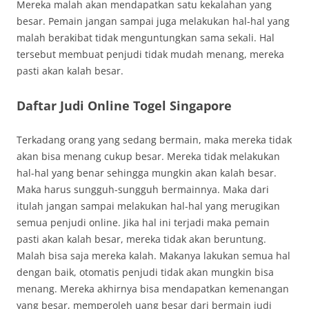
Mereka malah akan mendapatkan satu kekalahan yang
besar. Pemain jangan sampai juga melakukan hal-hal yang
malah berakibat tidak menguntungkan sama sekali. Hal
tersebut membuat penjudi tidak mudah menang, mereka
pasti akan kalah besar.
Daftar Judi Online Togel Singapore
Terkadang orang yang sedang bermain, maka mereka tidak
akan bisa menang cukup besar. Mereka tidak melakukan
hal-hal yang benar sehingga mungkin akan kalah besar.
Maka harus sungguh-sungguh bermainnya. Maka dari
itulah jangan sampai melakukan hal-hal yang merugikan
semua penjudi online. Jika hal ini terjadi maka pemain
pasti akan kalah besar, mereka tidak akan beruntung.
Malah bisa saja mereka kalah. Makanya lakukan semua hal
dengan baik, otomatis penjudi tidak akan mungkin bisa
menang. Mereka akhirnya bisa mendapatkan kemenangan
yang besar, memperoleh uang besar dari bermain judi