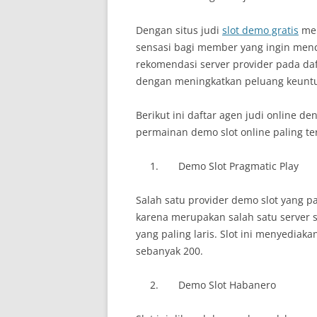
Dengan situs judi
slot demo gratis
mem
sensasi bagi member yang ingin menco
rekomendasi server provider pada daf
dengan meningkatkan peluang keunt
Berikut ini daftar agen judi online d
permainan demo slot online paling te
Demo Slot Pragmatic Play
Salah satu provider demo slot yang pal
karena merupakan salah satu server s
yang paling laris. Slot ini menyedia
sebanyak 200.
Demo Slot Habanero