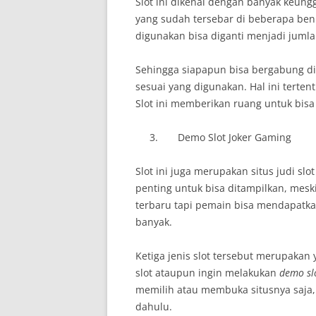
Slot ini dikenal dengan banyak keung
yang sudah tersebar di beberapa ben
digunakan bisa diganti menjadi jumla
Sehingga siapapun bisa bergabung di
sesuai yang digunakan. Hal ini terte
Slot ini memberikan ruang untuk bisa
Demo Slot Joker Gaming
Slot ini juga merupakan situs judi slo
penting untuk bisa ditampilkan, mesk
terbaru tapi pemain bisa mendapatk
banyak.
Ketiga jenis slot tersebut merupakan 
slot ataupun ingin melakukan
demo sl
memilih atau membuka situsnya saja, t
dahulu.