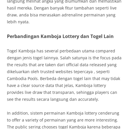
langsung melihat angka yang diumumkan dan memastikan
hasil mereka. Dengan banyak fitur tambahan seperti live
draw, anda bisa merasakan adrenaline permainan yang
lebih nyata.
Perbandingan Kamboja Lottery dan Togel Lain
Togel Kamboja has several perbedaan utama compared
dengan jenis togel lainnya. Salah satunya is the focus pada
the results that are taken dari official data released yang
dikeluarkan oleh trusted websites tepercaya , seperti
Cambodia Pools. Berbeda dengan togel lain that may tidak
have a clear source data that jelas, Kamboja lottery
provides live draw that transparan, sehingga players can
see the results secara langsung dan accurately.
In addition, sistem permainan Kamboja lottery cenderung
to offer a variety of permainan yang are more interesting.
The public sering chooses togel Kamboja karena beberapa