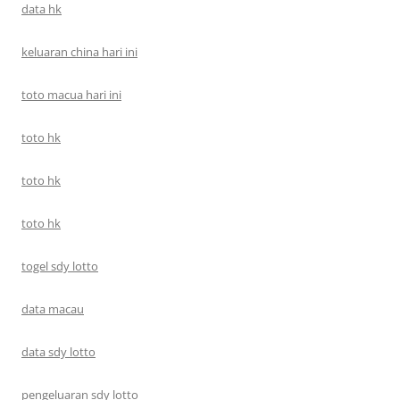
data hk
keluaran china hari ini
toto macua hari ini
toto hk
toto hk
toto hk
togel sdy lotto
data macau
data sdy lotto
pengeluaran sdy lotto