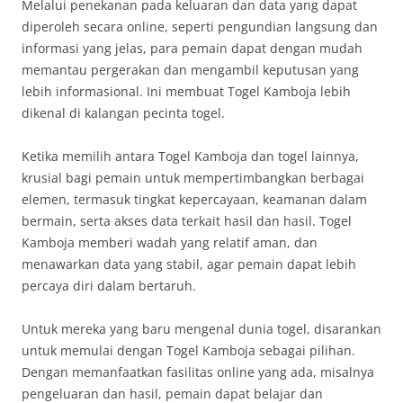
Melalui penekanan pada keluaran dan data yang dapat
diperoleh secara online, seperti pengundian langsung dan
informasi yang jelas, para pemain dapat dengan mudah
memantau pergerakan dan mengambil keputusan yang
lebih informasional. Ini membuat Togel Kamboja lebih
dikenal di kalangan pecinta togel.
Ketika memilih antara Togel Kamboja dan togel lainnya,
krusial bagi pemain untuk mempertimbangkan berbagai
elemen, termasuk tingkat kepercayaan, keamanan dalam
bermain, serta akses data terkait hasil dan hasil. Togel
Kamboja memberi wadah yang relatif aman, dan
menawarkan data yang stabil, agar pemain dapat lebih
percaya diri dalam bertaruh.
Untuk mereka yang baru mengenal dunia togel, disarankan
untuk memulai dengan Togel Kamboja sebagai pilihan.
Dengan memanfaatkan fasilitas online yang ada, misalnya
pengeluaran dan hasil, pemain dapat belajar dan