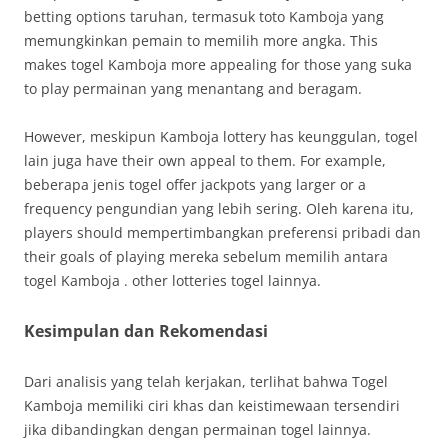
betting options taruhan, termasuk toto Kamboja yang
memungkinkan pemain to memilih more angka. This
makes togel Kamboja more appealing for those yang suka
to play permainan yang menantang and beragam.
However, meskipun Kamboja lottery has keunggulan, togel
lain juga have their own appeal to them. For example,
beberapa jenis togel offer jackpots yang larger or a
frequency pengundian yang lebih sering. Oleh karena itu,
players should mempertimbangkan preferensi pribadi dan
their goals of playing mereka sebelum memilih antara
togel Kamboja . other lotteries togel lainnya.
Kesimpulan dan Rekomendasi
Dari analisis yang telah kerjakan, terlihat bahwa Togel
Kamboja memiliki ciri khas dan keistimewaan tersendiri
jika dibandingkan dengan permainan togel lainnya.