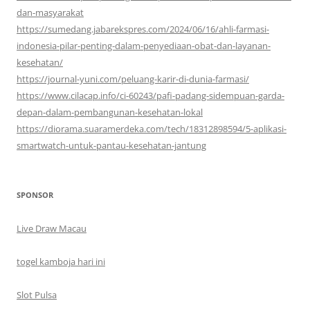
dan-masyarakat
https://sumedang.jabarekspres.com/2024/06/16/ahli-farmasi-
indonesia-pilar-penting-dalam-penyediaan-obat-dan-layanan-
kesehatan/
https://journal-yuni.com/peluang-karir-di-dunia-farmasi/
https://www.cilacap.info/ci-60243/pafi-padang-sidempuan-garda-
depan-dalam-pembangunan-kesehatan-lokal
https://diorama.suaramerdeka.com/tech/18312898594/5-aplikasi-
smartwatch-untuk-pantau-kesehatan-jantung
SPONSOR
Live Draw Macau
togel kamboja hari ini
Slot Pulsa