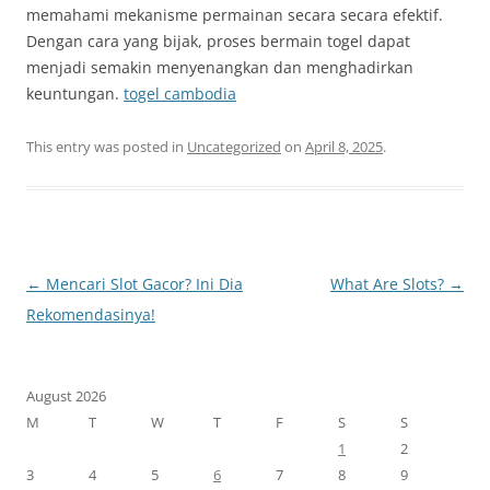
memahami mekanisme permainan secara secara efektif.
Dengan cara yang bijak, proses bermain togel dapat
menjadi semakin menyenangkan dan menghadirkan
keuntungan.
togel cambodia
This entry was posted in
Uncategorized
on
April 8, 2025
.
Post
←
Mencari Slot Gacor? Ini Dia
What Are Slots?
→
navigation
Rekomendasinya!
August 2026
M
T
W
T
F
S
S
1
2
3
4
5
6
7
8
9