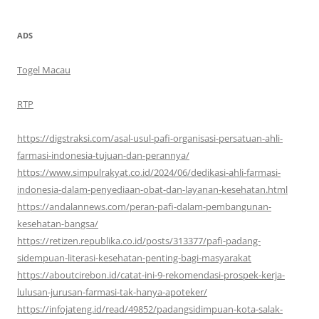
ADS
Togel Macau
RTP
https://digstraksi.com/asal-usul-pafi-organisasi-persatuan-ahli-
farmasi-indonesia-tujuan-dan-perannya/
https://www.simpulrakyat.co.id/2024/06/dedikasi-ahli-farmasi-
indonesia-dalam-penyediaan-obat-dan-layanan-kesehatan.html
https://andalannews.com/peran-pafi-dalam-pembangunan-
kesehatan-bangsa/
https://retizen.republika.co.id/posts/313377/pafi-padang-
sidempuan-literasi-kesehatan-penting-bagi-masyarakat
https://aboutcirebon.id/catat-ini-9-rekomendasi-prospek-kerja-
lulusan-jurusan-farmasi-tak-hanya-apoteker/
https://infojateng.id/read/49852/padangsidimpuan-kota-salak-