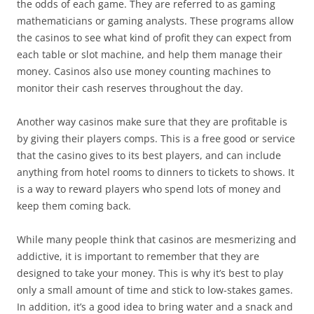
the odds of each game. They are referred to as gaming
mathematicians or gaming analysts. These programs allow
the casinos to see what kind of profit they can expect from
each table or slot machine, and help them manage their
money. Casinos also use money counting machines to
monitor their cash reserves throughout the day.
Another way casinos make sure that they are profitable is
by giving their players comps. This is a free good or service
that the casino gives to its best players, and can include
anything from hotel rooms to dinners to tickets to shows. It
is a way to reward players who spend lots of money and
keep them coming back.
While many people think that casinos are mesmerizing and
addictive, it is important to remember that they are
designed to take your money. This is why it’s best to play
only a small amount of time and stick to low-stakes games.
In addition, it’s a good idea to bring water and a snack and