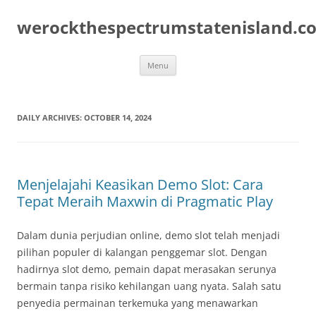
Skip
to
werockthespectrumstatenisland.c
content
Menu
DAILY ARCHIVES:
OCTOBER 14, 2024
Menjelajahi Keasikan Demo Slot: Cara
Tepat Meraih Maxwin di Pragmatic Play
Dalam dunia perjudian online, demo slot telah menjadi
pilihan populer di kalangan penggemar slot. Dengan
hadirnya slot demo, pemain dapat merasakan serunya
bermain tanpa risiko kehilangan uang nyata. Salah satu
penyedia permainan terkemuka yang menawarkan