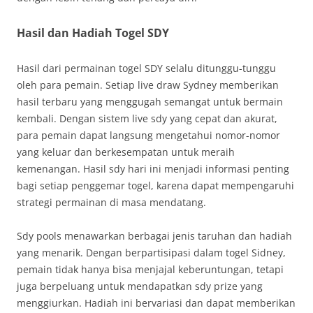
Hasil dan Hadiah Togel SDY
Hasil dari permainan togel SDY selalu ditunggu-tunggu
oleh para pemain. Setiap live draw Sydney memberikan
hasil terbaru yang menggugah semangat untuk bermain
kembali. Dengan sistem live sdy yang cepat dan akurat,
para pemain dapat langsung mengetahui nomor-nomor
yang keluar dan berkesempatan untuk meraih
kemenangan. Hasil sdy hari ini menjadi informasi penting
bagi setiap penggemar togel, karena dapat mempengaruhi
strategi permainan di masa mendatang.
Sdy pools menawarkan berbagai jenis taruhan dan hadiah
yang menarik. Dengan berpartisipasi dalam togel Sidney,
pemain tidak hanya bisa menjajal keberuntungan, tetapi
juga berpeluang untuk mendapatkan sdy prize yang
menggiurkan. Hadiah ini bervariasi dan dapat memberikan