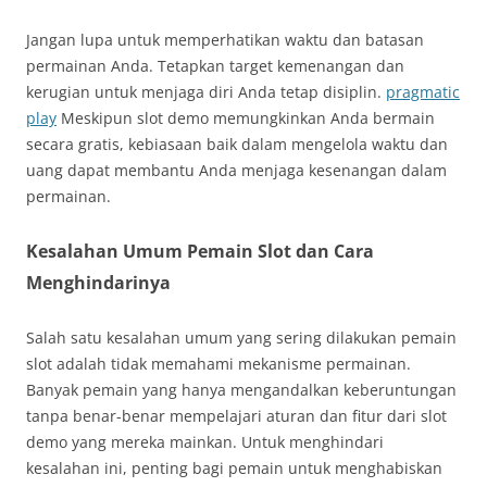
Jangan lupa untuk memperhatikan waktu dan batasan
permainan Anda. Tetapkan target kemenangan dan
kerugian untuk menjaga diri Anda tetap disiplin.
pragmatic
play
Meskipun slot demo memungkinkan Anda bermain
secara gratis, kebiasaan baik dalam mengelola waktu dan
uang dapat membantu Anda menjaga kesenangan dalam
permainan.
Kesalahan Umum Pemain Slot dan Cara
Menghindarinya
Salah satu kesalahan umum yang sering dilakukan pemain
slot adalah tidak memahami mekanisme permainan.
Banyak pemain yang hanya mengandalkan keberuntungan
tanpa benar-benar mempelajari aturan dan fitur dari slot
demo yang mereka mainkan. Untuk menghindari
kesalahan ini, penting bagi pemain untuk menghabiskan