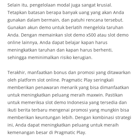
Selain itu, pengelolaan modal juga sangat krusial.
Tetapkan batasan berapa banyak uang yang akan Anda
gunakan dalam bermain, dan patuhi rencana tersebut.
Gunakan akun demo untuk berlatih mengelola taruhan
Anda. Dengan memainkan slot demo x500 atau slot demo
online lainnya, Anda dapat belajar kapan harus
meningkatkan taruhan dan kapan harus berhenti,
sehingga meminimalkan risiko kerugian.
Terakhir, manfaatkan bonus dan promosi yang ditawarkan
oleh platform slot online. Pragmatic Play seringkali
memberikan penawaran menarik yang bisa dimanfaatkan
untuk meningkatkan peluang meraih maxwin. Pastikan
untuk memeriksa slot demo Indonesia yang tersedia dan
ikuti berita terbaru mengenai promosi yang mungkin bisa
memberikan keuntungan lebih. Dengan kombinasi strategi
ini, Anda dapat meningkatkan peluang untuk meraih
kemenangan besar di Pragmatic Play.