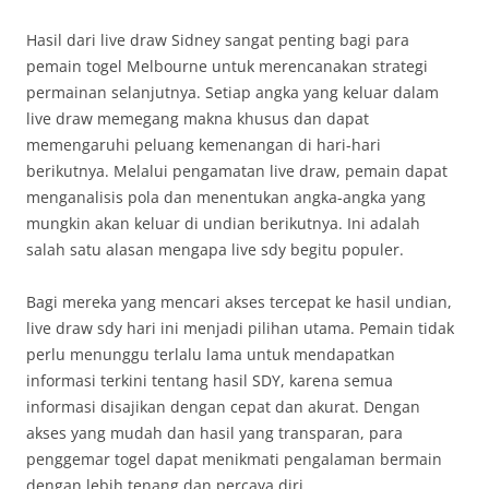
Hasil dari live draw Sidney sangat penting bagi para
pemain togel Melbourne untuk merencanakan strategi
permainan selanjutnya. Setiap angka yang keluar dalam
live draw memegang makna khusus dan dapat
memengaruhi peluang kemenangan di hari-hari
berikutnya. Melalui pengamatan live draw, pemain dapat
menganalisis pola dan menentukan angka-angka yang
mungkin akan keluar di undian berikutnya. Ini adalah
salah satu alasan mengapa live sdy begitu populer.
Bagi mereka yang mencari akses tercepat ke hasil undian,
live draw sdy hari ini menjadi pilihan utama. Pemain tidak
perlu menunggu terlalu lama untuk mendapatkan
informasi terkini tentang hasil SDY, karena semua
informasi disajikan dengan cepat dan akurat. Dengan
akses yang mudah dan hasil yang transparan, para
penggemar togel dapat menikmati pengalaman bermain
dengan lebih tenang dan percaya diri.