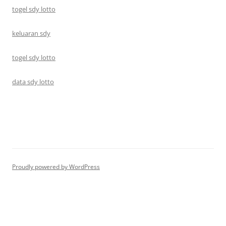
togel sdy lotto
keluaran sdy
togel sdy lotto
data sdy lotto
Proudly powered by WordPress