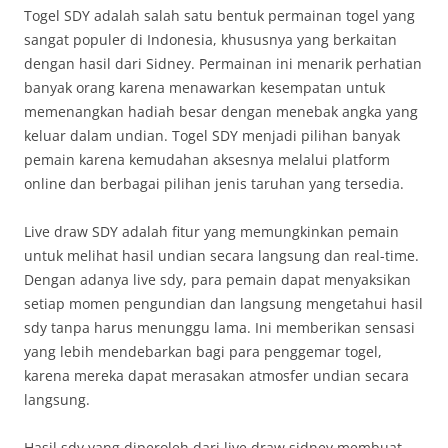
Togel SDY adalah salah satu bentuk permainan togel yang
sangat populer di Indonesia, khususnya yang berkaitan
dengan hasil dari Sidney. Permainan ini menarik perhatian
banyak orang karena menawarkan kesempatan untuk
memenangkan hadiah besar dengan menebak angka yang
keluar dalam undian. Togel SDY menjadi pilihan banyak
pemain karena kemudahan aksesnya melalui platform
online dan berbagai pilihan jenis taruhan yang tersedia.
Live draw SDY adalah fitur yang memungkinkan pemain
untuk melihat hasil undian secara langsung dan real-time.
Dengan adanya live sdy, para pemain dapat menyaksikan
setiap momen pengundian dan langsung mengetahui hasil
sdy tanpa harus menunggu lama. Ini memberikan sensasi
yang lebih mendebarkan bagi para penggemar togel,
karena mereka dapat merasakan atmosfer undian secara
langsung.
Hasil sdy yang diperoleh dari live draw sidney membuat