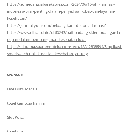
https://sumedang.jabarekspres.com/2024/06/16/ahli-farmasi-
indonesia-pilar-penting-dalam-penyediaan-obat-dan-layanan-
kesehatan/
https://journal-yuni.com/peluang-karir-di-dunia-farmasi/
https://www.cilacap.info/ci-60243/pafi-padang-sidempuan-garda-
depan-dalam-pembangunan-kesehatan-lokal
https://diorama.suaramerdeka.com/tech/18312898594/5-aplikasi-
smartwatch-untuk-pantau-kesehatan-jantung
SPONSOR
Live Draw Macau
togel kamboja hari ini
Slot Pulsa
togel sgp