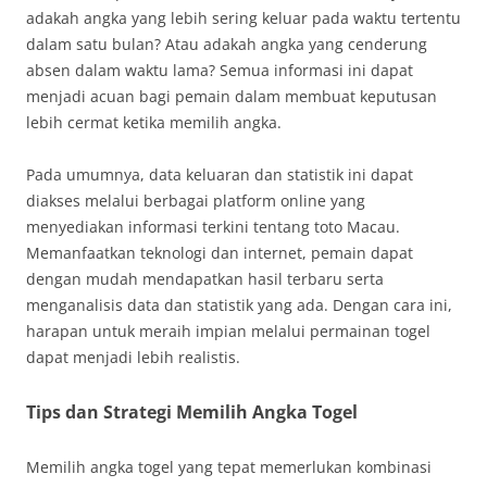
adakah angka yang lebih sering keluar pada waktu tertentu
dalam satu bulan? Atau adakah angka yang cenderung
absen dalam waktu lama? Semua informasi ini dapat
menjadi acuan bagi pemain dalam membuat keputusan
lebih cermat ketika memilih angka.
Pada umumnya, data keluaran dan statistik ini dapat
diakses melalui berbagai platform online yang
menyediakan informasi terkini tentang toto Macau.
Memanfaatkan teknologi dan internet, pemain dapat
dengan mudah mendapatkan hasil terbaru serta
menganalisis data dan statistik yang ada. Dengan cara ini,
harapan untuk meraih impian melalui permainan togel
dapat menjadi lebih realistis.
Tips dan Strategi Memilih Angka Togel
Memilih angka togel yang tepat memerlukan kombinasi