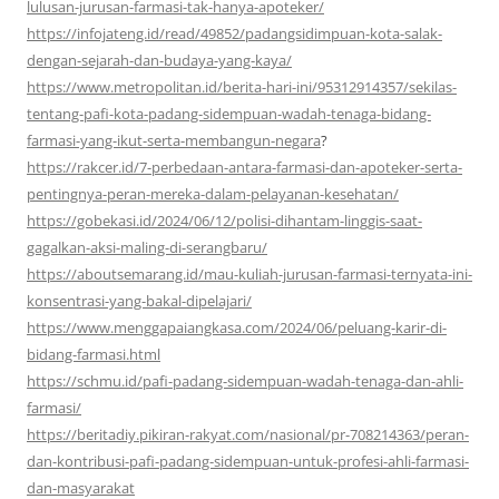
lulusan-jurusan-farmasi-tak-hanya-apoteker/
https://infojateng.id/read/49852/padangsidimpuan-kota-salak-
dengan-sejarah-dan-budaya-yang-kaya/
https://www.metropolitan.id/berita-hari-ini/95312914357/sekilas-
tentang-pafi-kota-padang-sidempuan-wadah-tenaga-bidang-
farmasi-yang-ikut-serta-membangun-negara
?
https://rakcer.id/7-perbedaan-antara-farmasi-dan-apoteker-serta-
pentingnya-peran-mereka-dalam-pelayanan-kesehatan/
https://gobekasi.id/2024/06/12/polisi-dihantam-linggis-saat-
gagalkan-aksi-maling-di-serangbaru/
https://aboutsemarang.id/mau-kuliah-jurusan-farmasi-ternyata-ini-
konsentrasi-yang-bakal-dipelajari/
https://www.menggapaiangkasa.com/2024/06/peluang-karir-di-
bidang-farmasi.html
https://schmu.id/pafi-padang-sidempuan-wadah-tenaga-dan-ahli-
farmasi/
https://beritadiy.pikiran-rakyat.com/nasional/pr-708214363/peran-
dan-kontribusi-pafi-padang-sidempuan-untuk-profesi-ahli-farmasi-
dan-masyarakat