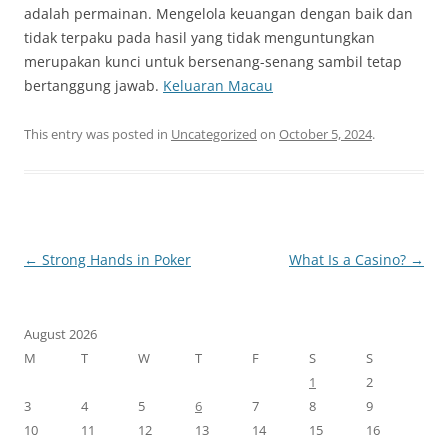
adalah permainan. Mengelola keuangan dengan baik dan
tidak terpaku pada hasil yang tidak menguntungkan
merupakan kunci untuk bersenang-senang sambil tetap
bertanggung jawab.
Keluaran Macau
This entry was posted in
Uncategorized
on
October 5, 2024
.
Post
←
Strong Hands in Poker
What Is a Casino?
→
navigation
August 2026
M
T
W
T
F
S
S
1
2
3
4
5
6
7
8
9
10
11
12
13
14
15
16