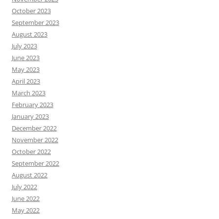
October 2023
September 2023
August 2023
July 2023
June 2023
May 2023
April 2023
March 2023
February 2023
January 2023
December 2022
November 2022
October 2022
September 2022
August 2022
July 2022
June 2022
May 2022