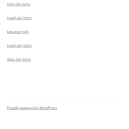
toto sdy lotto
togel sdy lotto
keluaran sdy
togel sdy lotto
data sdy lotto
Proudly powered by WordPress